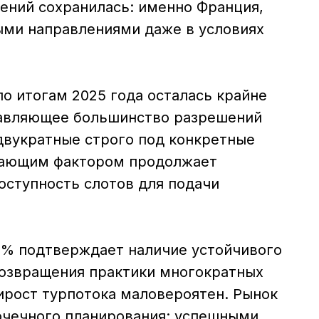
ений сохранилась: именно Франция,
ыми направлениями даже в условиях
о итогам 2025 года осталась крайне
одавляющее большинство разрешений
двукратные строго под конкретные
вающим фактором продолжает
доступность слотов для подачи
,2 % подтверждает наличие устойчивого
возвращения практики многократных
рост турпотока маловероятен. Рынок
очечного планирования: успешными