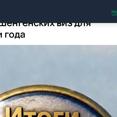
Но
Шенгенских виз для
и года