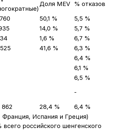
Доля MEV
% отказов
ногократные)
 760
50,1 %
5,5 %
 935
14,0 %
5,7 %
034
1,6 %
6,7 %
 525
41,6 %
6,3 %
6,4 %
6,1 %
6,5 %
-
5 862
28,4 %
6,4 %
 Франция, Испания и Греция)
% всего российского шенгенского