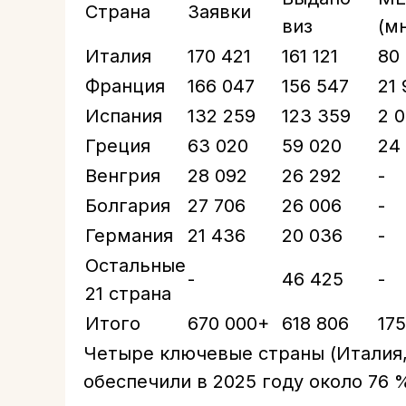
Страна
Заявки
виз
(м
Италия
170 421
161 121
80
Франция
166 047
156 547
21
Испания
132 259
123 359
2 
Греция
63 020
59 020
24
Венгрия
28 092
26 292
-
Болгария
27 706
26 006
-
Германия
21 436
20 036
-
Остальные
-
46 425
-
21 страна
Итого
670 000+
618 806
17
Четыре ключевые страны (Италия,
обеспечили в 2025 году около 76 