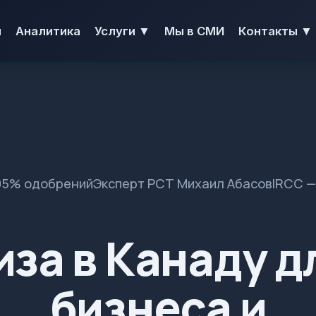
Услуги ▼
Контакты ▼
я
Аналитика
Мы в СМИ
95% одобрений
Эксперт РСТ Михаил Абасов
IRCC —
иза в Канаду д
бизнеса и