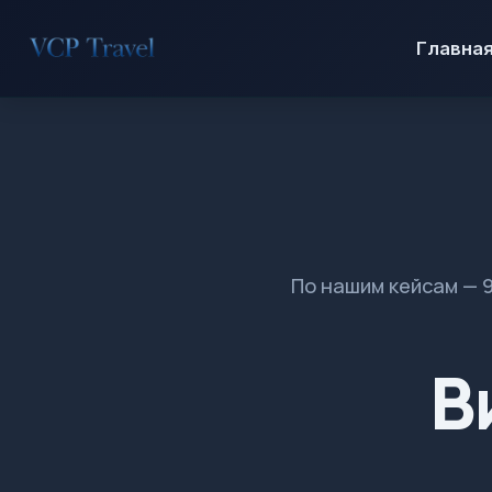
Главна
По нашим кейсам — 
В