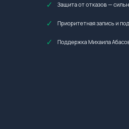
✓
Защита от отказов — силь
✓
Приоритетная запись и под
✓
Поддержка Михаила Абасов