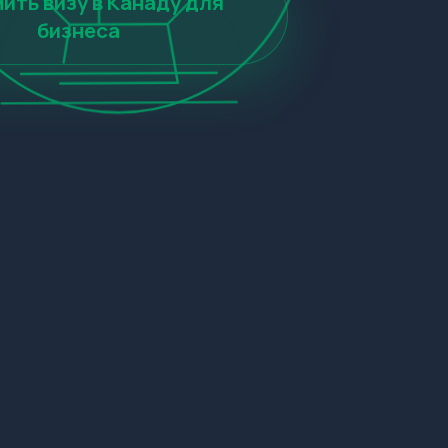
ть визу в Канаду для
бизнеса