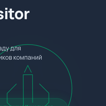
itor
аду для
иков компаний